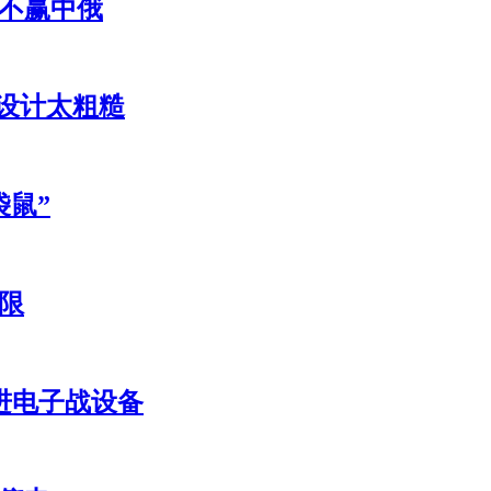
打不赢中俄
体设计太粗糙
袋鼠”
限
先进电子战设备