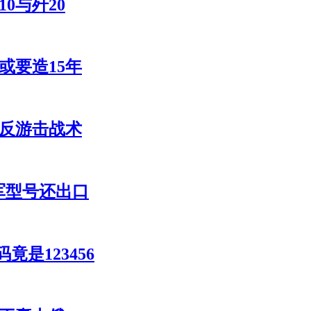
0与歼20
或要造15年
究反游击战术
军型号还出口
是123456