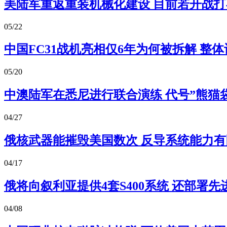
美陆军重返重装机械化建设 目前若开战
05/22
中国FC31战机亮相仅6年为何被拆解 整
05/20
中澳陆军在悉尼进行联合演练 代号”熊猫
04/27
俄核武器能摧毁美国数次 反导系统能力有
04/17
俄将向叙利亚提供4套S400系统 还部署
04/08