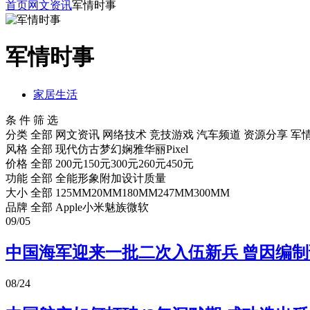
首页
网文资讯
军情时事
军情时事
家居生活
条 件 筛 选
分类
全部
网文资讯
网络技术
竞技游戏
汽车频道
资源分享
军
风格
全部
现代
仿古
梦幻
娴雅
华丽
Pixel
价格
全部
200元
150元
300元
260元
450元
功能
全部
全能
形象
附加
设计
质量
大小
全部
125MM
20MM
180MM
247MM
300MM
品牌
全部
Apple
小米
魅族
微软
09/05
中国海军迎来一批二次入伍新兵 曾因编
08/24