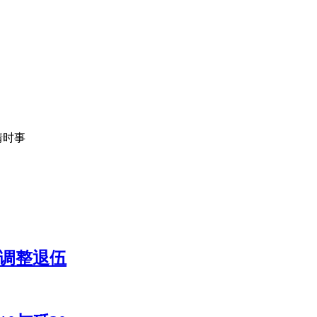
情时事
制调整退伍