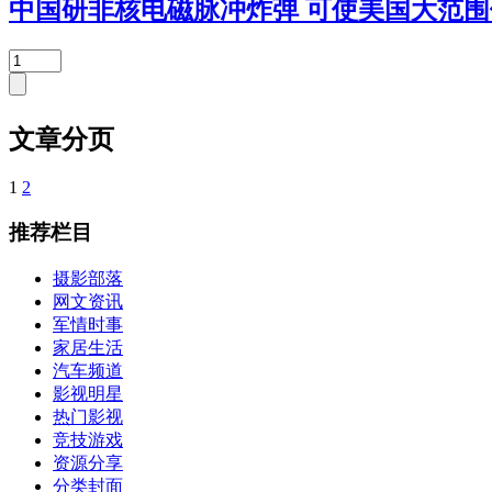
中国研非核电磁脉冲炸弹 可使美国大范围
文章分页
1
2
推荐栏目
摄影部落
网文资讯
军情时事
家居生活
汽车频道
影视明星
热门影视
竞技游戏
资源分享
分类封面