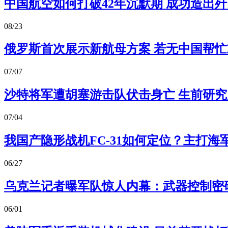
中国航空如何打破42年沉默期 成功造出歼1
08/23
俄罗斯首次展示新航母方案 若无中国帮忙
07/07
沙特将军遭胡塞游击队伏击身亡 生前研
07/04
我国产隐形战机FC-31如何定位？主打海
06/27
乌克兰记者曝军队惊人内幕：武器控制密码竟
06/01