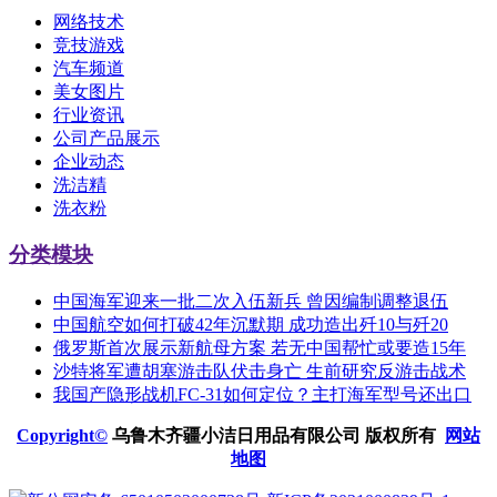
网络技术
竞技游戏
汽车频道
美女图片
行业资讯
公司产品展示
企业动态
洗洁精
洗衣粉
分类模块
中国海军迎来一批二次入伍新兵 曾因编制调整退伍
中国航空如何打破42年沉默期 成功造出歼10与歼20
俄罗斯首次展示新航母方案 若无中国帮忙或要造15年
沙特将军遭胡塞游击队伏击身亡 生前研究反游击战术
我国产隐形战机FC-31如何定位？主打海军型号还出口
Copyright©
乌鲁木齐疆小洁日用品有限公司 版权所有
网站
地图