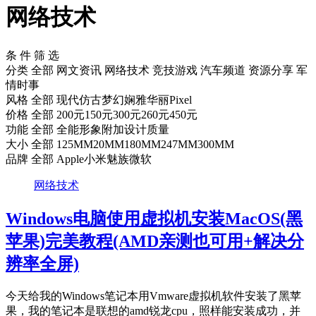
网络技术
条 件 筛 选
分类
全部
网文资讯
网络技术
竞技游戏
汽车频道
资源分享
军
情时事
风格
全部
现代
仿古
梦幻
娴雅
华丽
Pixel
价格
全部
200元
150元
300元
260元
450元
功能
全部
全能
形象
附加
设计
质量
大小
全部
125MM
20MM
180MM
247MM
300MM
品牌
全部
Apple
小米
魅族
微软
网络技术
Windows电脑使用虚拟机安装MacOS(黑
苹果)完美教程(AMD亲测也可用+解决分
辨率全屏)
今天给我的Windows笔记本用Vmware虚拟机软件安装了黑苹
果，我的笔记本是联想的amd锐龙cpu，照样能安装成功，并