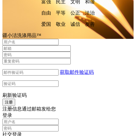
富强 民主 文明 和谐
自由 平等 公正 法治
爱国 敬业 诚信 友善
疆小洁洗涤用品™
获取邮件验证码
刷新验证码
注册信息通过邮箱发给您
登录
社交登录