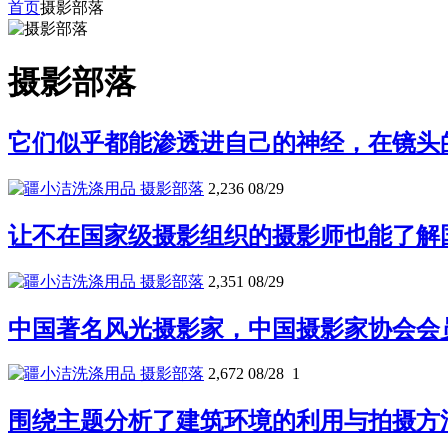
首页
摄影部落
摄影部落
它们似乎都能渗透进自己的神经，在镜头
摄影部落
2,236
08/29
让不在国家级摄影组织的摄影师也能了解
摄影部落
2,351
08/29
中国著名风光摄影家，中国摄影家协会会
摄影部落
2,672
08/28
1
围绕主题分析了建筑环境的利用与拍摄方