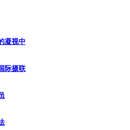
的凝视中
国际摄联
员
法