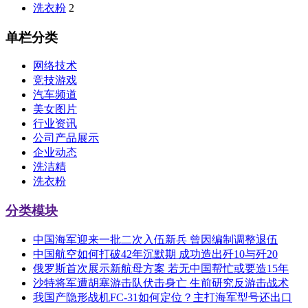
洗衣粉
2
单栏分类
网络技术
竞技游戏
汽车频道
美女图片
行业资讯
公司产品展示
企业动态
洗洁精
洗衣粉
分类模块
中国海军迎来一批二次入伍新兵 曾因编制调整退伍
中国航空如何打破42年沉默期 成功造出歼10与歼20
俄罗斯首次展示新航母方案 若无中国帮忙或要造15年
沙特将军遭胡塞游击队伏击身亡 生前研究反游击战术
我国产隐形战机FC-31如何定位？主打海军型号还出口