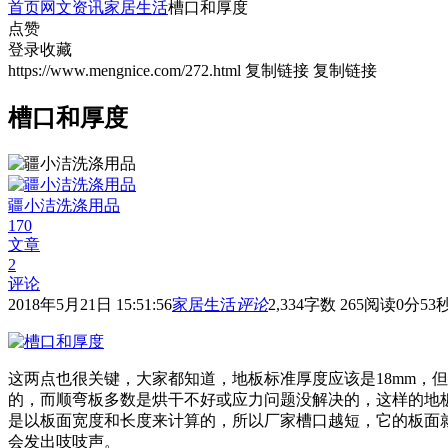
首页
网文资讯
家居生活
槽口和厚度
点赞
登录收藏
https://www.mengnice.com/272.html
复制链接
复制链接
槽口和厚度
疆小洁洗涤用品
170
文章
2
评论
2018年5月21日 15:51:56
家居生活
评论
2,334
字数 265
阅读0分53
这两点也很关键，大家都知道，地板标准厚度应该是18mm，但市
的，而顺弯板多数是烘干不好或应力问题没解决的，这样的地
是以板面宽度和长度来计算的，所以厂家槽口越短，它的板面
会发出吱吱声。