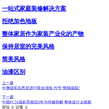
一站式家庭装修解决方案
拒绝加色地板
整体家居作为家装产业化的产物
保持居室的完美风格
简美风格
油漆区别
上一篇
中澳陆军在悉尼进行联合演练 代号”熊猫袋鼠”
下一篇
中国FC31战机亮相仅6年为何被拆解 整体设计太粗糙
评论
0
访客
0