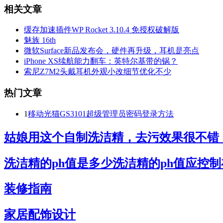
相关文章
缓存加速插件WP Rocket 3.10.4 免授权破解版
魅族 16th
微软Surface新品发布会，硬件再升级，耳机是亮点
iPhone XS续航能力翻车：英特尔基带的锅？
索尼Z7M2头戴耳机外观小改细节优化不少
热门文章
1
移动光猫GS3101超级管理员密码登录方法
姑娘用这个自制洗洁精，去污效果很不错
洗洁精的ph值是多少洗洁精的ph值应控
装修指南
家居配饰设计