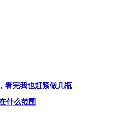
，看完我也赶紧做几瓶
制在什么范围